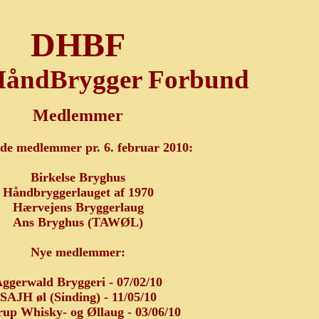
DHBF
HåndBrygger Forbund
Medlemmer
nde medlemmer pr. 6. februar 2010:
Birkelse Bryghus
Håndbryggerlauget af 1970
Hærvejens Bryggerlaug
Ans Bryghus (TAWØL)
Nye medlemmer:
ggerwald Bryggeri
- 07/02/10
SAJH øl (Sinding) - 11/05/10
rup Whisky- og Øllaug - 03/06/10