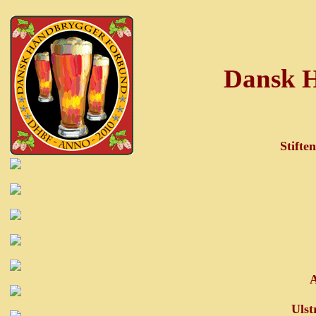
Dansk 
Stifte
A
Ulst