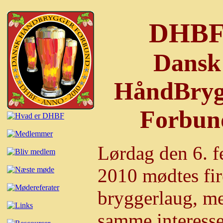
DHB
Dansk
HåndBryg
Forbun
Lørdag den 6. f
2010 mødtes fir
bryggerlaug, m
samme interesse