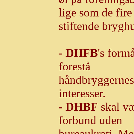
lige som de fire
stiftende brygh
- DHFB
's formå
forestå
håndbryggernes
interesser.
- DHBF
skal væ
forbund uden
bureaukrati. M