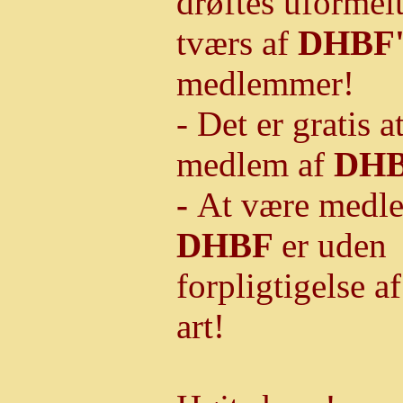
drøftes uformel
tværs af
DHBF'
medlemmer!
- Det er gratis a
medlem af
DHB
-
At være medl
DHBF
er uden
forpligtigelse a
art!