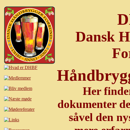
D
Dansk H
Fo
Håndbrygg
Her finde
dokumenter der
såvel den ny