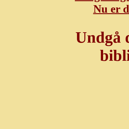
Nu er d
Undgå de
bibl