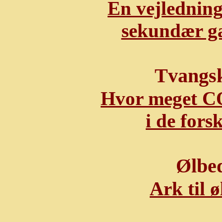
En vejledning
sekundær gæ
Tvangs
Hvor meget CO2
i de fors
Ølbe
Ark til 