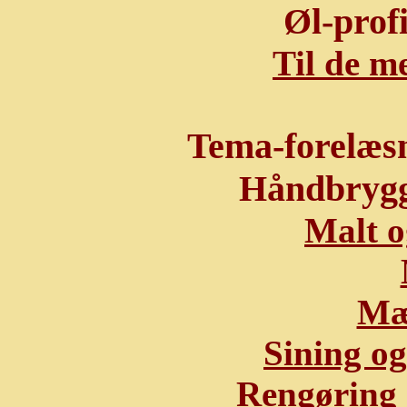
Øl-profi
Til de m
Tema-forelæsn
Håndbrygg
Malt o
Mæ
Sining og
Rengøring 